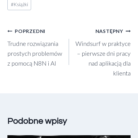
Tagi
#
Książki
wpisu:
Nawigacja
POPRZEDNI
NASTĘPNY
Trudne rozwiązania
Windsurf w praktyce
wpisu
prostych problemów
– pierwsze dni pracy
z pomocą N8N i AI
nad aplikacją dla
klienta
Podobne wpisy