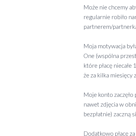
Może nie chcemy aby
regularnie robiło 
partnerem/partnerką
Moja motywacja była
One (wspólna przest
które płacę niecałe
że za kilka miesięcy
Moje konto zaczęło
nawet zdjęcia w obn
bezpłatnie) zaczną s
Dodatkowo płacę za