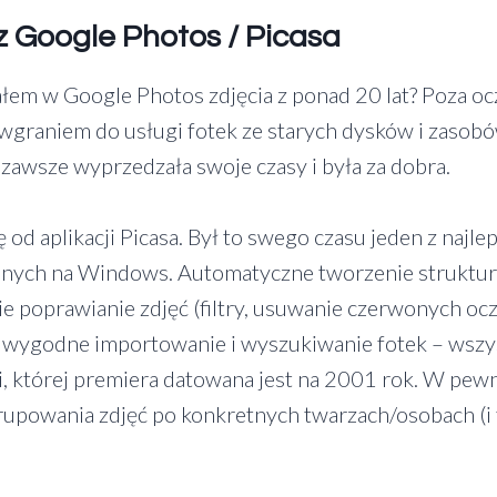
 z Google Photos / Picasa
em w Google Photos zdjęcia z ponad 20 lat? Poza oc
wgraniem do usługi fotek ze starych dysków i zasobów
 zawsze wyprzedzała swoje czasy i była za dobra.
 od aplikacji Picasa. Był to swego czasu jeden z naj
ępnych na Windows. Automatyczne tworzenie struktur
e poprawianie zdjęć (filtry, usuwanie czerwonych oczu
zo wygodne importowanie i wyszukiwanie fotek – wszys
ji, której premiera datowana jest na 2001 rok. W p
rupowania zdjęć po konkretnych twarzach/osobach (i 