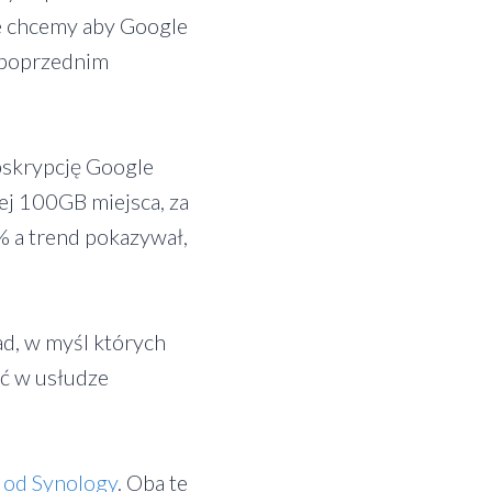
e chcemy aby Google
 poprzednim
bskrypcję Google
ej 100GB miejsca, za
% a trend pokazywał,
d, w myśl których
ać w usłudze
od Synology
. Oba te