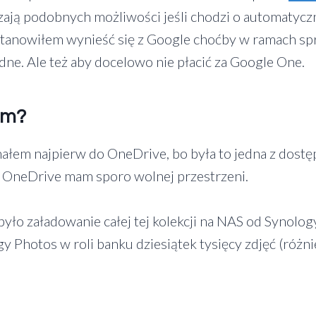
zają podobnych możliwości jeśli chodzi o automatycz
ostanowiłem wynieść się z Google choćby w ramach sp
dne. Ale też aby docelowo nie płacić za Google One.
am?
ałem najpierw do OneDrive, bo była to jedna z dostę
a OneDrive mam sporo wolnej przestrzeni.
ło załadowanie całej tej kolekcji na NAS od Synology
y Photos w roli banku dziesiątek tysięcy zdjęć (różni