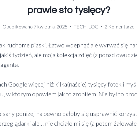
prawie sto tysięcy?
Opublikowano
7 kwietnia, 2025
TECH-LOG
2 Komentarze
jak ruchome piaski. Łatwo wdepnąć ale wyrwać się na
akiś tydzień, ale moja kolekcja zdjęć (z ponad dwudzies
iganta.
ach Google więcej niż kilka(naście) tysięcy fotek i myś
, w którym opowiem jak to zrobiłem. Nie był to proce
any poniżej na pewno dałoby się usprawnić korzysta
przeglądarki ale… nie chciało mi się (a potem żałowałem