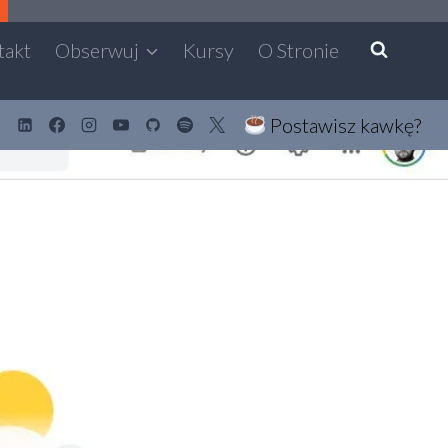
takt
Obserwuj
Kursy
O Stronie
Postawisz kawkę?