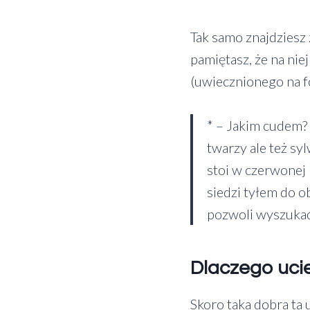
Tak samo znajdziesz 
pamiętasz, że na nie
(uwiecznionego na fo
* – Jakim cudem? 
twarzy ale też sy
stoi w czerwonej 
siedzi tyłem do 
pozwoli wyszukać
Dlaczego uci
Skoro taka dobra ta 