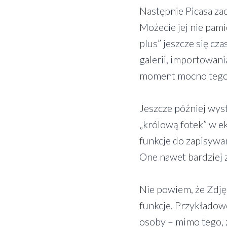
Następnie Picasa zac
Możecie jej nie pami
plus” jeszcze się cz
galerii, importowan
moment mocno tego
Jeszcze później wys
„królową fotek” w e
funkcje do zapisywani
One nawet bardziej
Nie powiem, że Zdjęc
funkcje. Przykładowo
osoby – mimo tego, ż