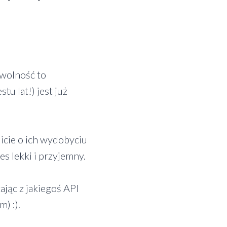
 wolność to
tu lat!) jest już
licie o ich wydobyciu
s lekki i przyjemny.
jąc z jakiegoś API
) :).