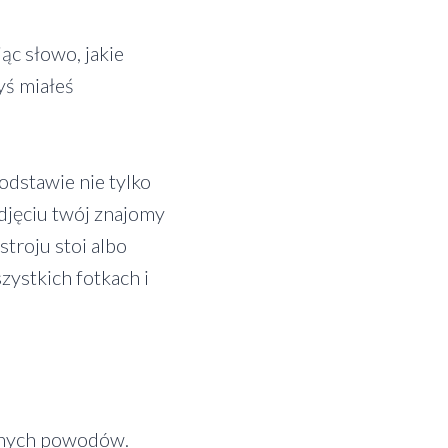
ąc słowo, jakie
yś miałeś
odstawie nie tylko
zdjęciu twój znajomy
troju stoi albo
ystkich fotkach i
jalnych powodów.