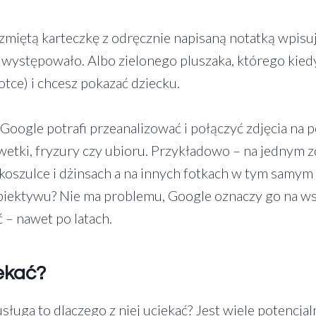
zmiętą karteczkę z odręcznie napisaną notatką wpisuj
j występowało. Albo zielonego pluszaka, którego kied
tce) i chcesz pokazać dziecku.
Google potrafi przeanalizować i połączyć zdjęcia na p
lwetki, fryzury czy ubioru. Przykładowo – na jednym 
koszulce i dżinsach a na innych fotkach w tym samym s
obiektywu? Nie ma problemu, Google oznaczy go na wsz
 – nawet po latach.
ekać?
usługa to dlaczego z niej uciekać? Jest wiele potenc