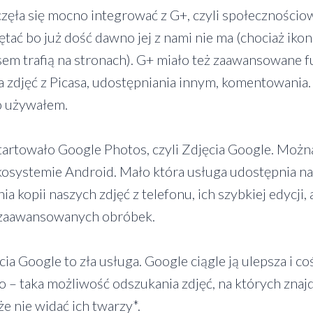
zęła się mocno integrować z G+, czyli społecznościo
ętać bo już dość dawno jej z nami nie ma (chociaż iko
asem trafią na stronach). G+ miało też zaawansowane 
ia zdjęć z Picasa, udostępniania innym, komentowania
 używałem.
tartowało Google Photos, czyli Zdjęcia Google. Możn
kosystemie Android. Mało która usługa udostępnia 
a kopii naszych zdjęć z telefonu, ich szybkiej edycji,
 zaawansowanych obróbek.
ia Google to zła usługa. Google ciągle ją ulepsza i
 – taka możliwość odszukania zdjęć, na których znaj
e nie widać ich twarzy*.