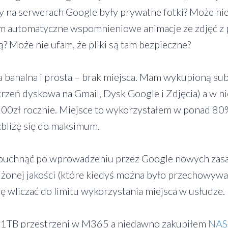
 na serwerach Google były prywatne fotki? Może ni
nam automatyczne wspomnieniowe animacje ze zdjęć z
? Może nie ufam, że pliki są tam bezpieczne?
 banalna i prosta – brak miejsca. Mam wykupioną su
rzeń dyskowa na Gmail, Dysk Google i Zdjęcia) a w ni
 100zł rocznie. Miejsce to wykorzystałem w ponad 80
 zbliżę się do maksimum.
 puchnąć po wprowadzeniu przez Google nowych zasa
iżonej jakości (które kiedyś można było przechowyw
ię wliczać do limitu wykorzystania miejsca w usłudze.
 1TB przestrzeni w M365 a niedawno zakupiłem
NAS 