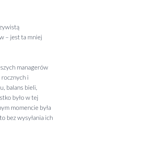
zywistą
 – jest ta mniej
lepszych managerów
 rocznych i
, balans bieli,
tko było w tej
ewnym momencie była
to bez wysyłania ich