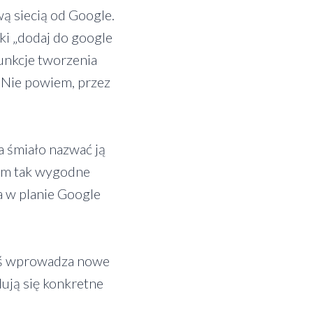
wą siecią od Google.
nki „dodaj do google
funkcje tworzenia
. Nie powiem, przez
a śmiało nazwać ją
nam tak wygodne
 a w planie Google
 coś wprowadza nowe
dują się konkretne