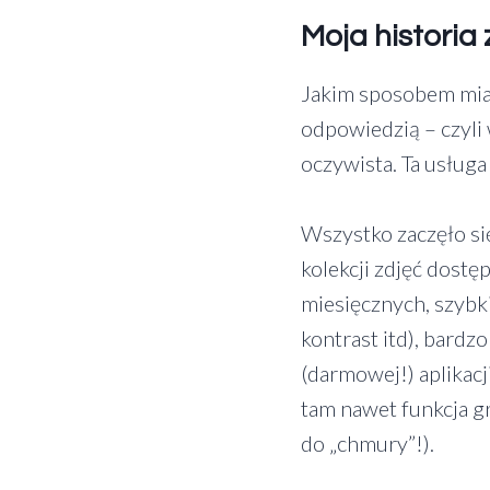
Moja historia
Jakim sposobem miał
odpowiedzią – czyli 
oczywista. Ta usługa
Wszystko zaczęło się
kolekcji zdjęć dost
miesięcznych, szybki
kontrast itd), bard
(darmowej!) aplikac
tam nawet funkcja g
do „chmury”!).