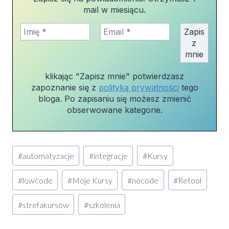
mail w miesiącu.
klikając "Zapisz mnie" potwierdzasz
zapoznanie się z
polityką prywatności
tego
bloga. Po zapisaniu się możesz zmienić
obserwowane kategorie.
Tagi
#
automatyzacje
#
integracje
#
Kursy
wpisu:
#
lowcode
#
Moje Kursy
#
nocode
#
Retool
#
strefakursów
#
szkolenia