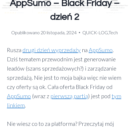
AppSumo – Black Friday –
dzień 2
Opublikowano
20 listopada, 2024
QUICK-LOG
,
Tech
Rusza
drugi dzień wyprzedaży
na
AppSumo
.
Dziś tematem przewodnim jest generowanie
leadów (szans sprzedażowych?) i zarządzanie
sprzedażą. Nie jest to moja bajka więc nie wiem
czy oferty są ok. Cała oferta Black Friday od
AppSumo
(wraz z
pierwszą partią
) jest pod
tym
linkiem
.
Nie wiesz co to za platforma? Przeczytaj mój