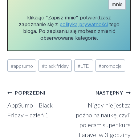
klikając "Zapisz mnie" potwierdzasz
zapoznanie się z
polityką prywatności
tego
bloga. Po zapisaniu się możesz zmienić
obserwowane kategorie.
Tagi
#
appsumo
#
black friday
#
LTD
#
promocje
wpisu:
Nawigacja
POPRZEDNI
NASTĘPNY
AppSumo – Black
Nigdy nie jest za
wpisu
Friday – dzień 1
późno na naukę, czyli
polecam super kurs
Laravel w 3 godziny