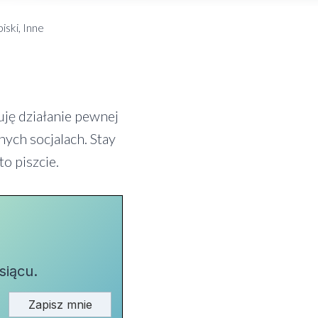
iski, Inne
uję działanie pewnej
ych socjalach. Stay
o piszcie.
siącu.