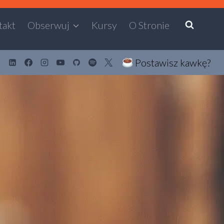
takt
Obserwuj
Kursy
O Stronie
Postawisz kawkę?