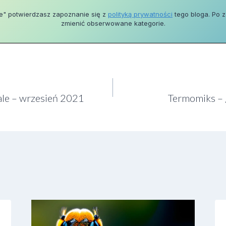
ie" potwierdzasz zapoznanie się z
polityką prywatności
tego bloga. Po 
zmienić obserwowane kategorie.
iale – wrzesień 2021
Termomiks – 