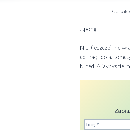
Opublik
…pong.
Nie, (jeszcze) nie w
aplikacji do automat
tuned. A jakbyście m
Zapis