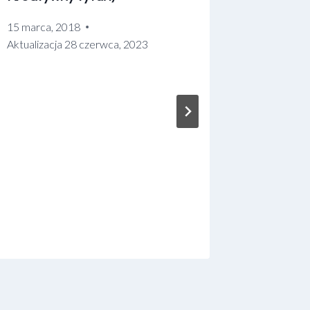
15 marca, 2018
Aktualizacja
28 czerwca, 2023
słodkic
19 marca,
Aktualizac