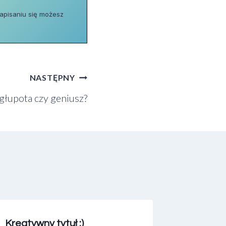
zapisaniu się możesz
NASTĘPNY
głupota czy geniusz?
Kreatywny tytuł :)