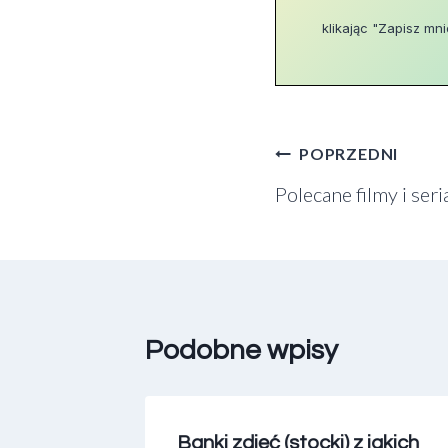
klikając "Zapisz mn
Nawigacja
POPRZEDNI
Polecane filmy i ser
wpisu
Podobne wpisy
potale
Banki zdjęć (stocki) z jakich