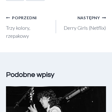
wpisu:
Nawigacja
POPRZEDNI
NASTĘPNY
Trzy kolory,
Derry Girls (Netflix)
wpisu
rzepakowy
Podobne wpisy