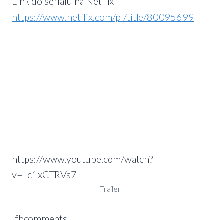
Link do serialu na Netflix –
https://www.netflix.com/pl/title/80095699
https://www.youtube.com/watch?
v=Lc1xCTRVs7I
Trailer
[fbcomments]