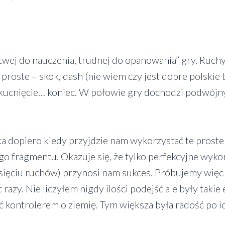
twej do nauczenia, trudnej do opanowania” gry. Ruch
proste – skok, dash (nie wiem czy jest dobre polskie
 kucnięcie… koniec. W połowie gry dochodzi podwójny
a dopiero kiedy przyjdzie nam wykorzystać te proste
ego fragmentu. Okazuje się, że tylko perfekcyjne wyk
esięciu ruchów) przynosi nam sukces. Próbujemy więc 
t razy. Nie liczyłem nigdy ilości podejść ale były takie
ć kontrolerem o ziemię. Tym większa była radość po i