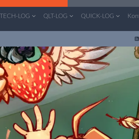
TECH-LOG
QLT-LOG
QUICK-LOG
Kon