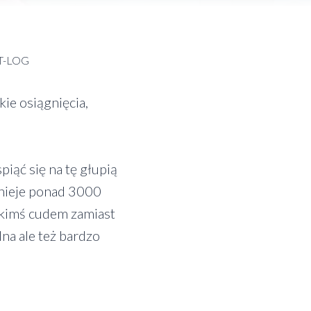
T-LOG
ie osiągnięcia,
iąć się na tę głupią
dnieje ponad 3000
Jakimś cudem zamiast
dna ale też bardzo