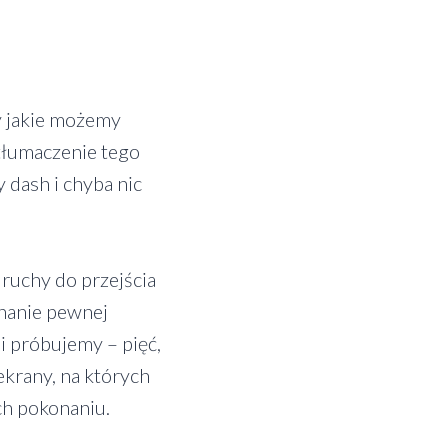
y jakie możemy
 tłumaczenie tego
 dash i chyba nic
 ruchy do przejścia
onanie pewnej
i próbujemy – pięć,
 ekrany, na których
ch pokonaniu.