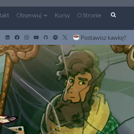
takt
Obserwuj
Kursy
O Stronie
Postawisz kawkę?