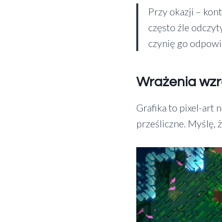
Przy okazji – kon
często źle odczyt
czynię go odpowi
Wrażenia wz
Grafika to pixel-art 
prześliczne. Myślę, ż