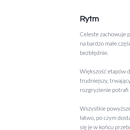
Rytm
Celeste zachowuje p
na bardzo małe częśc
bezbłędnie.
Większość etapów da 
trudniejszy, trwając
rozgryzienie potrafi
Wszystkie powyższe p
łatwo, po czym dosta
się je w końcu prze