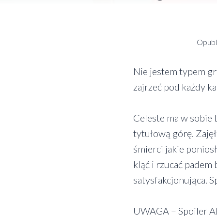
Opubl
Nie jestem typem gra
zajrzeć pod każdy k
Celeste ma w sobie 
tytułową górę. Zaję
śmierci jakie ponios
kląć i rzucać padem 
satysfakcjonująca. S
UWAGA – Spoiler A