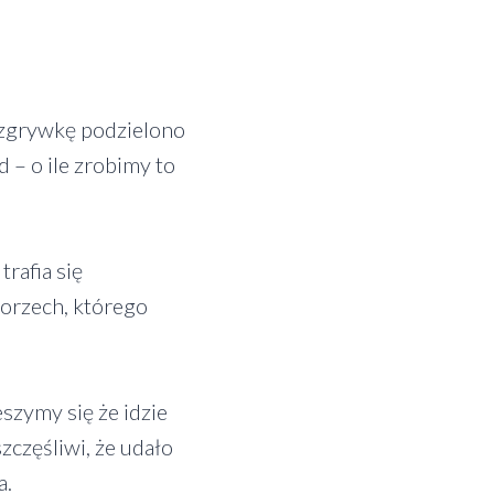
ozgrywkę podzielono
 – o ile zrobimy to
rafia się
 orzech, którego
szymy się że idzie
zczęśliwi, że udało
a.