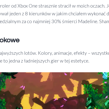
troler od Xbox One strasznie stracił w moich oczach. 
ywał jeden z 8 kierunków w jakim chciałem wykonać d
edzialnym za co najmniej 30% śmierci Madeline. Sha
rokowe
najwyższych lotów. Kolory, animacje, efekty – wszystko
e to jedna z ładniejszych gier w tej estetyce.