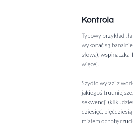
Kontrola
Typowy przykład „ła
wykonać są banalnie 
słowa), wspinaczka,
więcej.
Szydło wyłazi z work
jakiegoś trudniejsz
sekwencji (kilkudzi
dziesięć, pięćdziesią
miałem ochotę rzuci