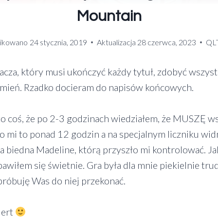
Mountain
ikowano
24 stycznia, 2019
Aktualizacja
28 czerwca, 2023
QL
cza, który musi ukończyć każdy tytuł, zdobyć wszystk
amień. Rzadko docieram do napisów końcowych.
to coś, że po 2-3 godzinach wiedziałem, że MUSZĘ wsp
ło mi to ponad 12 godzin a na specjalnym liczniku wi
ła biedna Madeline, którą przyszło mi kontrolować. 
bawiłem się świetnie. Gra była dla mnie piekielnie tru
próbuję Was do niej przekonać.
lert