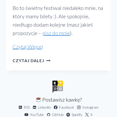
Bo to świetny festiwal niedaleko mnie, na
który mamy bilety :). Ale spokojnie,
niedługo dodam kolejne (masz jakieś
propozycje –
pisz do mnie
).
„Grupowa
Czytaj Więcej
top-
GRUPOWA
CZYTAJ DALEJ
lista
TOP-
koncertów
LISTA
KONCERTÓW
i
I
odkrywanie
ODKRYWANIE
zespołów
ZESPOŁÓW
Postawisz kawkę?
w
W
RSS
Linkedin
Facebook
Instagram
APLIKACJI
aplikacji
YouTube
GitHub
Spotify
X