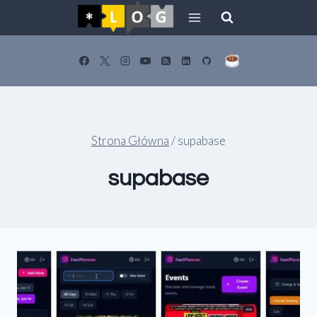
Przejdź
do
treści
Strona Główna
/
supabase
supabase