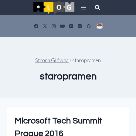
Przejdź
do
treści
Strona Główna
/
staropramen
staropramen
Microsoft Tech Summit
Prague 2016