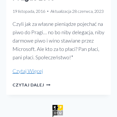
19 listopada, 2016
Aktualizacja
28 czerwca, 2023
Czyli jak za własne pieniądze pojechać na
piwo do Pragi… no bo niby delegacja, niby
darmowe piwo i wino stawiane przez
Microsoft. Ale kto za to płaci? Pan płaci,
pani płaci. Społeczeństwo!*
„Microsoft
Czytaj Więcej
Tech
MICROSOFT
CZYTAJ DALEJ
Summit
TECH
Prague
SUMMIT
PRAGUE
2016”
2016