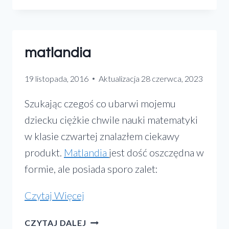
Switch?
PECET?
SWITCH?
Jaki
JAKI
sprzęt
matlandia
SPRZĘT
„do
„DO
salonu
SALONU
19 listopada, 2016
Aktualizacja
28 czerwca, 2023
DO
do
Szukając czegoś co ubarwi mojemu
GIER”
gier”
KUPIĆ
dziecku ciężkie chwile nauki matematyki
kupić
I
w klasie czwartej znalazłem ciekawy
DLACZEGO
i
produkt.
Matlandia
jest dość oszczędna w
XBOXA
dlaczego
formie, ale posiada sporo zalet:
Xboxa”
„matlandia”
Czytaj Więcej
MATLANDIA
CZYTAJ DALEJ