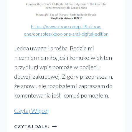
https://www.xbox.com/pl-PL/xbox-
one/consoles/xbox-one-s/all-digital-edition
Jedna uwaga i prośba. Będzie mi
niezmiernie miło, jeśli komukolwiek ten
przydługi wpis pomoże w podjęciu
decyzji zakupowej. Z góry przepraszam,
że znowu się rozpisałem i zapraszam do
komentowania jeśli komuś pomogłem.
„Xbox?
Czytaj Więcej
PS4?
XBOX?
CZYTAJ DALEJ
Pecet?
PS4?