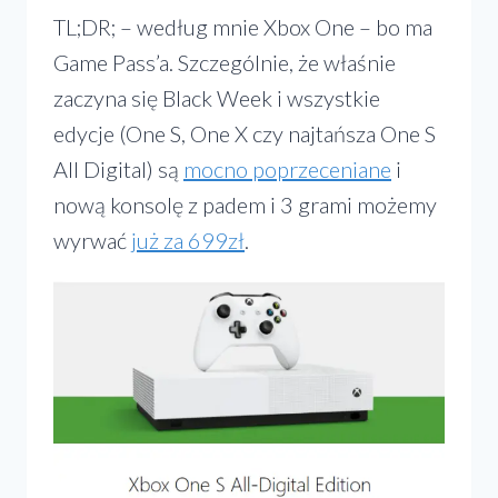
TL;DR; – według mnie Xbox One – bo ma
Game Pass’a. Szczególnie, że właśnie
zaczyna się Black Week i wszystkie
edycje (One S, One X czy najtańsza One S
All Digital) są
mocno poprzeceniane
i
nową konsolę z padem i 3 grami możemy
wyrwać
już za 699zł
.