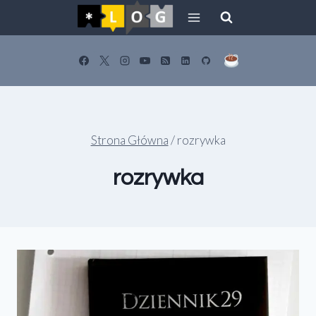
Przejdź
do
treści
Strona Główna
/
rozrywka
rozrywka