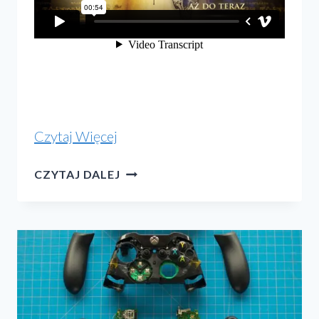
„Dziennik
Czytaj Więcej
29”
DZIENNIK
CZYTAJ DALEJ
29