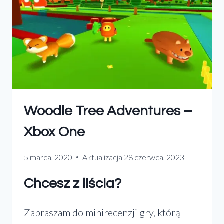
dla
DLA
KAŻDEGO
każdego”
Woodle Tree Adventures –
Xbox One
5 marca, 2020
Aktualizacja
28 czerwca, 2023
Chcesz z liścia?
Zapraszam do minirecenzji gry, którą