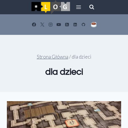
Przejdź
do
treści
Strona Główna
/
dla dzieci
dla dzieci