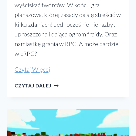
wyściskać twórców. W końcu gra
planszowa, której zasady da się streścić w
kilku zdaniach! Jednocześnie nienazbyt
uproszczona i dająca ogrom frajdy. Oraz
namiastkę grania w RPG. A może bardziej
w cRPG?
„Karak
Czytaj Więcej
–
KARAK
CZYTAJ DALEJ
prosta
–
planszówka
PROSTA
PLANSZÓWKA
w
W
klimacie
KLIMACIE
RPG
RPG