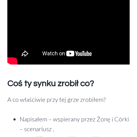
Coś ty synku zrobił co?
A co właściwie przy tej grze zrobiłem?
Napisałem – wspierany przez Żonę i Córki
– scenariusz ,