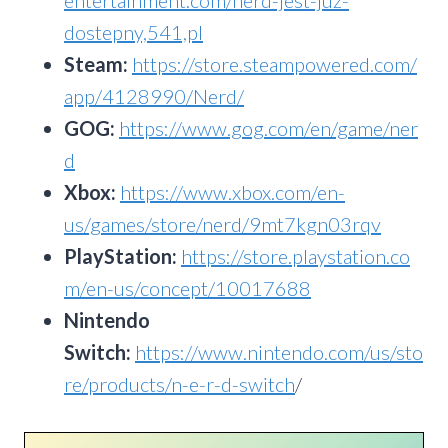
entertainment.com/nerd-jest-juz-
dostepny,541,pl
Steam:
https://store.steampowered.com/
app/4128990/Nerd/
GOG:
https://www.gog.com/en/game/ner
d
Xbox:
https://www.xbox.com/en-
us/games/store/nerd/9mt7kgn03rqv
PlayStation:
https://store.playstation.co
m/en-us/concept/10017688
Nintendo
Switch:
https://www.nintendo.com/us/sto
re/products/n-e-r-d-switch
/