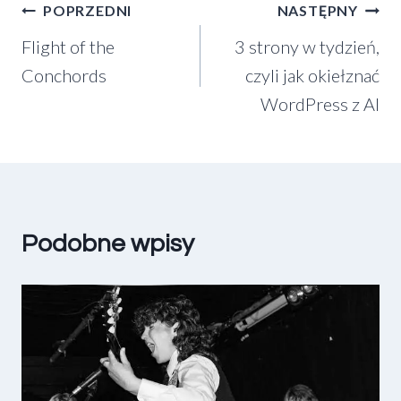
Nawigacja
POPRZEDNI
NASTĘPNY
Flight of the
3 strony w tydzień,
wpisu
Conchords
czyli jak okiełznać
WordPress z AI
Podobne wpisy