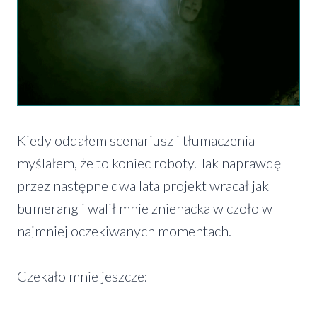
Kiedy oddałem scenariusz i tłumaczenia
myślałem, że to koniec roboty. Tak naprawdę
przez następne dwa lata projekt wracał jak
bumerang i walił mnie znienacka w czoło w
najmniej oczekiwanych momentach.
Czekało mnie jeszcze: