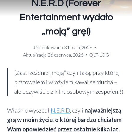
N.E.R.D (Forever
Entertainment wydało
„moją” grę!)
Opublikowano
31 maja, 2026
Aktualizacja
26 czerwca, 2026
QLT-LOG
(Zastrzeżenie „moją” czyli taką, przy której
pracowałem i włożyłem kawał serducha –
ale oczywiście z kilkuosobowym zespołem!)
Właśnie wyszedł
N.E.R.D
, czyli
najważniejszą
grą w moim życiu
,
o której bardzo chciałem
Wam opowiedzieć przez ostatnie kilka lat.